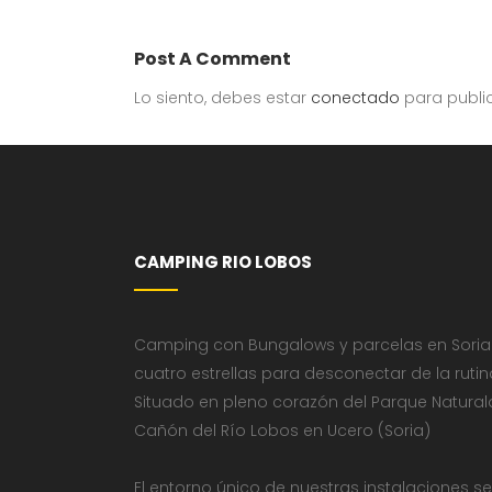
Post A Comment
Lo siento, debes estar
conectado
para publi
CAMPING RIO LOBOS
Camping con Bungalows y parcelas en Soria
cuatro estrellas para desconectar de la rutin
Situado en pleno corazón del Parque Natural
Cañón del Río Lobos en Ucero (Soria)
El entorno único de nuestras instalaciones se