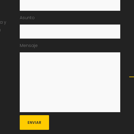
Asunto
ia y
a
Mensaje