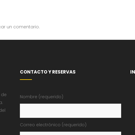
car un comentario.
CONTACTO Y RESERVAS
I
 de
Nombre (requerido)
a.
del
Correo electrónico (requerido)