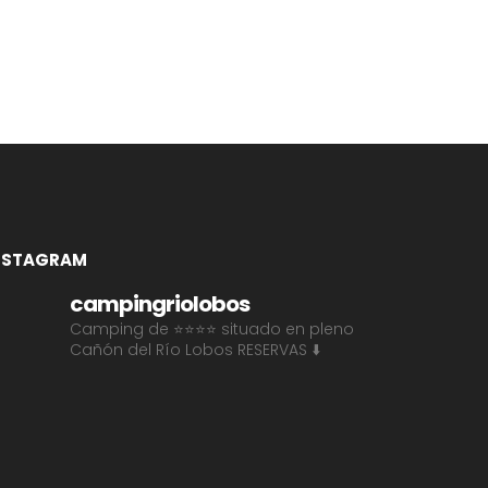
NSTAGRAM
campingriolobos
Camping de ⭐⭐⭐⭐ situado en pleno
Cañón del Río Lobos
RESERVAS ⬇️