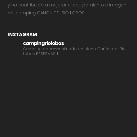
y ha contribuido a mejorar el equipamiento e imagen
del camping CAÑON DEL RIO LOBOS.
INSTAGRAM
campingriolobos
Camping de ⭐⭐⭐⭐ situado en pleno Cañón del Río
Lobos
RESERVAS ⬇️