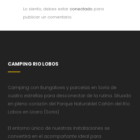
Lo siento, debes estar
conectado
para
publicar un comentario.
CAMPING RIO LOBOS
Camping con Bungalows y parcelas en Soria de
cuatro estrellas para desconectar de la rutina. Situado
en pleno corazón del Parque Naturaldel Cañón del Río
Lobos en Ucero (Soria)
El entorno único de nuestras instalaciones se
convertirá en el acompañante ideal para