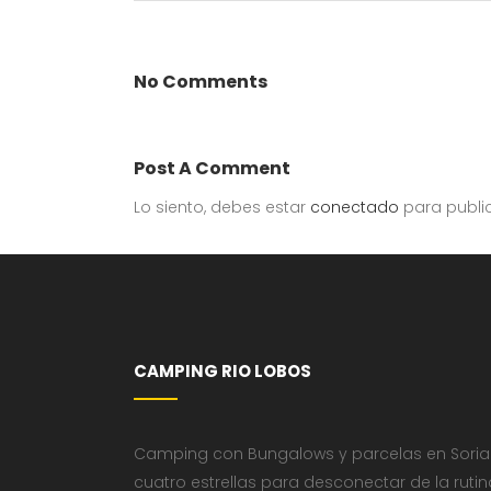
No Comments
Post A Comment
Lo siento, debes estar
conectado
para publi
CAMPING RIO LOBOS
Camping con Bungalows y parcelas en Soria
cuatro estrellas para desconectar de la rutin