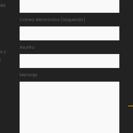
del
Correo electrónico (requerido)
Asunto
ia y
a
Mensaje