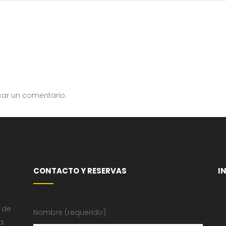
car un comentario.
CONTACTO Y RESERVAS
I
 de
Nombre (requerido)
a.