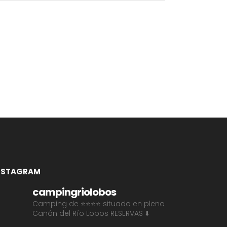
NSTAGRAM
campingriolobos
Camping de ⭐⭐⭐⭐ situado en pleno
Cañón del Río Lobos
RESERVAS ⬇️