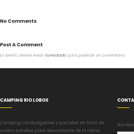
No Comments
Post A Comment
Lo siento, debes estar
conectado
para publicar un comentario.
CAMPING RIO LOBOS
CONTA
Camping con Bungalows y parcelas en Soria de
Nombre 
cuatro estrellas para desconectar de la rutina.