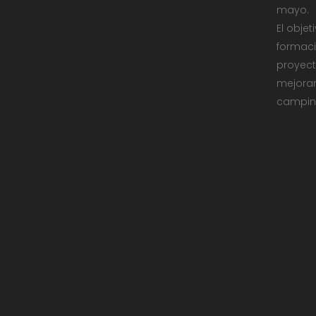
mayo.
El obje
formaci
proyect
mejorar
campin