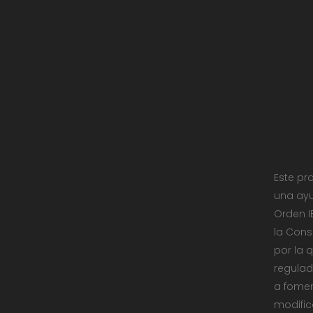
Este pr
una ayu
Orden I
la Cons
por la 
regulad
a fomen
modific