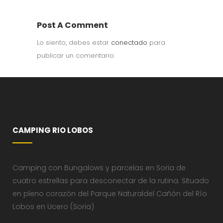
Post A Comment
Lo siento, debes estar
conectado
para
publicar un comentario.
CAMPING RIO LOBOS
Camping con Bungalows y parcelas en Soria de
cuatro estrellas para desconectar de la rutina. Situado
en pleno corazón del Parque Naturaldel Cañón del Río
Lobos en Ucero (Soria)