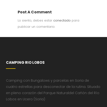
Post A Comment
Lo siento, debes estar
conectado
para
publicar un comentario.
CAMPING RIO LOBOS
Camping con Bungalows y parcelas en Soria de
cuatro estrellas para desconectar de la rutina. Situado
en pleno corazón del Parque Naturaldel Cañón del Río
Lobos en Ucero (Soria)