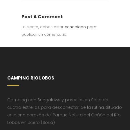
Post A Comment
Lo siento, debes estar
conectado
para
publicar un comentario.
CAMPING RIO LOBOS
Camping con Bungalows y parcelas en Soria de
cuatro estrellas para desconectar de la rutina. Situado
en pleno corazón del Parque Naturaldel Cañón del Río
Lobos en Ucero (Soria)