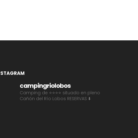
NSTAGRAM
campingriolobos
Camping de ⭐⭐⭐⭐ situado en pleno
Cañón del Río Lobos
RESERVAS ⬇️