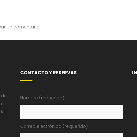
car un comentario.
CONTACTO Y RESERVAS
I
 de
Nombre (requerido)
a.
del
Correo electrónico (requerido)