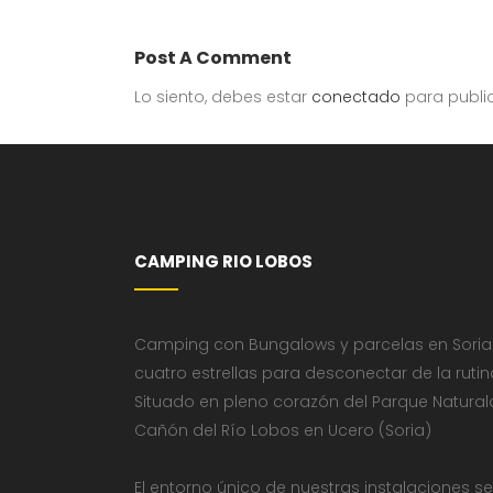
Post A Comment
Lo siento, debes estar
conectado
para publi
CAMPING RIO LOBOS
Camping con Bungalows y parcelas en Soria
cuatro estrellas para desconectar de la rutin
Situado en pleno corazón del Parque Natural
Cañón del Río Lobos en Ucero (Soria)
El entorno único de nuestras instalaciones se