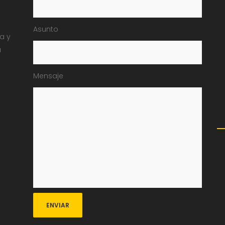
Asunto
ia y
a
Mensaje