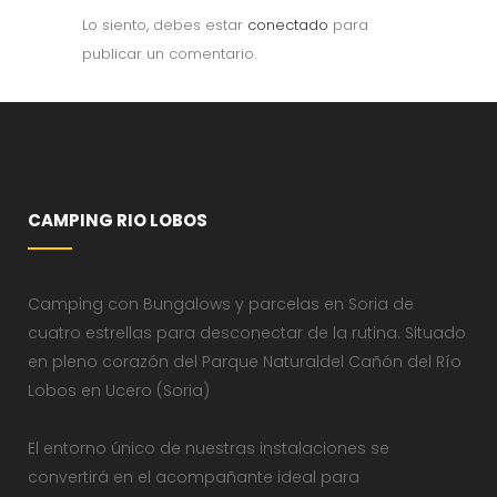
Lo siento, debes estar
conectado
para
publicar un comentario.
CAMPING RIO LOBOS
Camping con Bungalows y parcelas en Soria de
cuatro estrellas para desconectar de la rutina. Situado
en pleno corazón del Parque Naturaldel Cañón del Río
Lobos en Ucero (Soria)
El entorno único de nuestras instalaciones se
convertirá en el acompañante ideal para