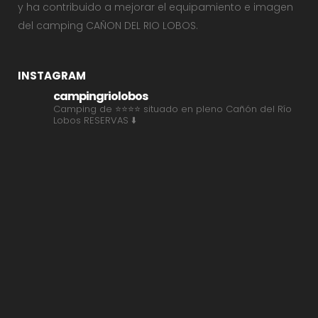
y ha contribuido a mejorar el equipamiento e imagen
del camping CAÑON DEL RIO LOBOS.
INSTAGRAM
campingriolobos
Camping de ⭐⭐⭐⭐ situado en pleno Cañón del Río
Lobos
RESERVAS ⬇️