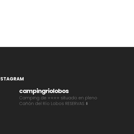
NSTAGRAM
campingriolobos
Camping de ⭐⭐⭐⭐ situado en pleno
Cañón del Río Lobos
RESERVAS ⬇️