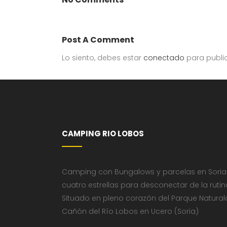
Post A Comment
Lo siento, debes estar
conectado
para publi
CAMPING RIO LOBOS
Camping con Bungalows y parcelas en Soria
cuatro estrellas para desconectar de la rutin
Situado en pleno corazón del Parque Natural
Cañón del Río Lobos en Ucero (Soria)