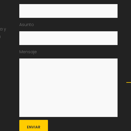
Asunto
ia y
a
Mensaje