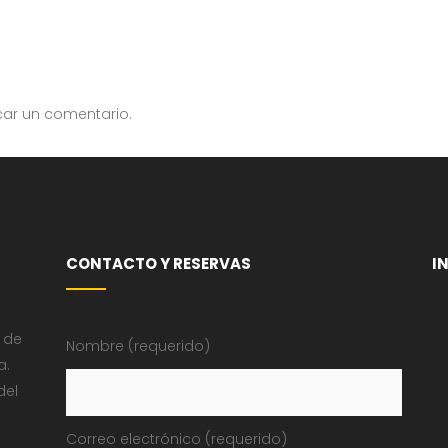
car un comentario.
CONTACTO Y RESERVAS
I
 de
Nombre (requerido)
a.
del
Correo electrónico (requerido)