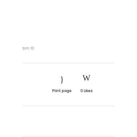
bm 10
Print page
0
Likes