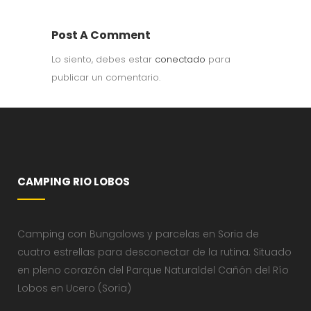
Post A Comment
Lo siento, debes estar
conectado
para
publicar un comentario.
CAMPING RIO LOBOS
Camping con Bungalows y parcelas en Soria de
cuatro estrellas para desconectar de la rutina. Situado
en pleno corazón del Parque Naturaldel Cañón del Río
Lobos en Ucero (Soria)