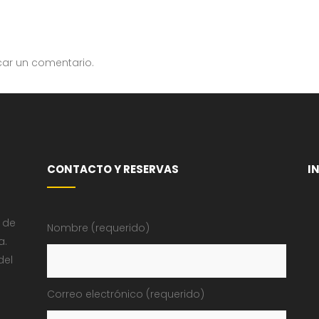
car un comentario.
CONTACTO Y RESERVAS
I
 de
Nombre (requerido)
a.
del
Correo electrónico (requerido)