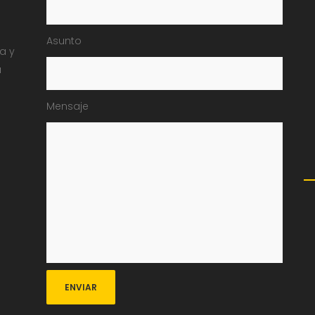
Asunto
ia y
a
Mensaje