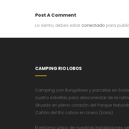
Post A Comment
Lo siento, debes estar
conectado
para publi
CAMPING RIO LOBOS
Camping con Bungalows y parcelas en Soria
cuatro estrellas para desconectar de la rutin
Situado en pleno corazón del Parque Natural
Cañón del Río Lobos en Ucero (Soria)
El entorno único de nuestras instalaciones se