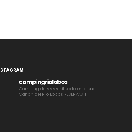
NSTAGRAM
campingriolobos
Camping de ⭐⭐⭐⭐ situado en pleno
Cañón del Río Lobos
RESERVAS ⬇️