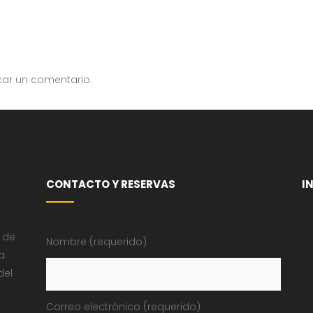
car un comentario.
CONTACTO Y RESERVAS
I
 de
Nombre (requerido)
a.
del
Correo electrónico (requerido)