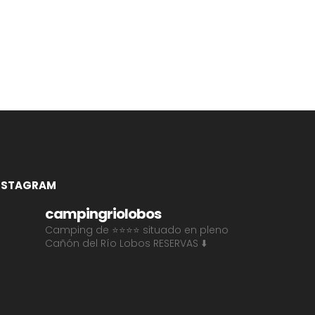
NSTAGRAM
campingriolobos
Camping de ⭐⭐⭐⭐ situado en pleno
Cañón del Río Lobos
RESERVAS ⬇️