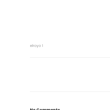
elroyo 1
No Comments