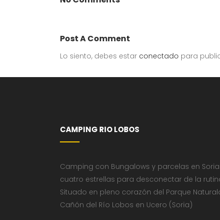
Post A Comment
Lo siento, debes estar
conectado
para publi
CAMPING RIO LOBOS
Camping con Bungalows y parcelas en Soria
cuatro estrellas para desconectar de la rutin
Situado en pleno corazón del Parque Natural
Cañón del Río Lobos en Ucero (Soria)