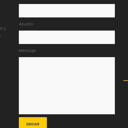
Asunto
ia y
a
Mensaje