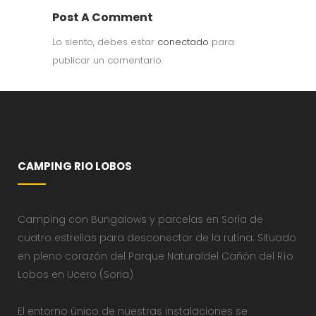
Post A Comment
Lo siento, debes estar
conectado
para
publicar un comentario.
CAMPING RIO LOBOS
Camping con Bungalows y parcelas en Soria de
cuatro estrellas para desconectar de la rutina. Situado
en pleno corazón del Parque Naturaldel Cañón del Río
Lobos en Ucero (Soria)
El entorno único de nuestras instalaciones se