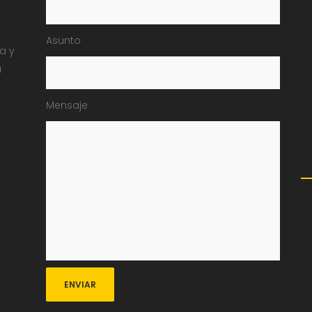
Asunto
ia y
a
Mensaje