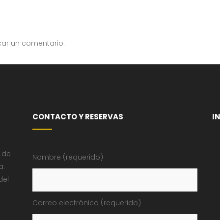
car un comentario.
CONTACTO Y RESERVAS
I
 de
Nombre (requerido)
a.
del
Correo electrónico (requerido)