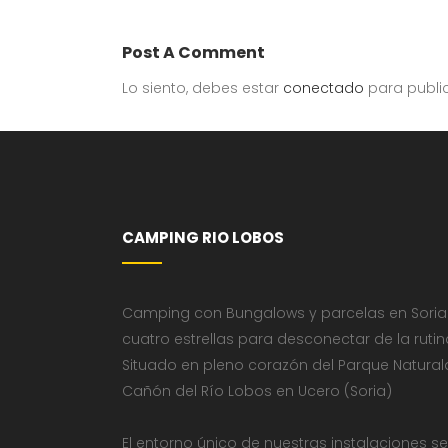
Post A Comment
Lo siento, debes estar
conectado
para publi
CAMPING RIO LOBOS
Camping con Bungalows y parcelas en Soria
cuatro estrellas para desconectar de la rutin
Situado en pleno corazón del Parque Natural
Cañón del Río Lobos en Ucero (Soria)
El entorno único de nuestras instalaciones se