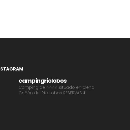
NSTAGRAM
campingriolobos
Camping de ⭐⭐⭐⭐ situado en pleno
Cañón del Río Lobos
RESERVAS ⬇️