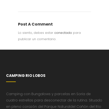
Post A Comment
Lo siento, debes estar
conectado
para
publicar un comentario.
CAMPING RIO LOBOS
Camping con Bungalows y parcelas en Soria de
cuatro estrellas para desconectar de la rutina. Situado
en pleno corazón del Parque Naturaldel Cañón del Río