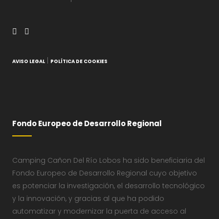
|
AVISO LEGAL
POLÍTICA DE COOKIES
Fondo Europeo de Desarrollo Regional
Camping Cañon Del Río Lobos ha sido beneficiaria del
Fondo Europeo de Desarrollo Regional cuyo objetivo
es potenciar la investigación, el desarrollo tecnológico
y la innovación, y gracias al que ha podido
automatizar y modernizar la puerta de acceso al