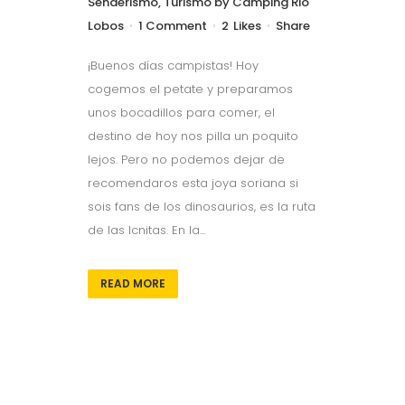
Senderismo
,
Turismo
by
Camping Rio
Lobos
1 Comment
2
Likes
Share
¡Buenos días campistas! Hoy
cogemos el petate y preparamos
unos bocadillos para comer, el
destino de hoy nos pilla un poquito
lejos. Pero no podemos dejar de
recomendaros esta joya soriana si
sois fans de los dinosaurios, es la ruta
de las Icnitas. En la...
READ MORE