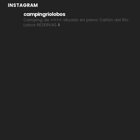
INSTAGRAM
campingriolobos
Camping de ⭐⭐⭐⭐ situado en pleno Cañón del Río
Lobos
RESERVAS ⬇️