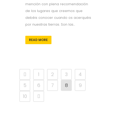
mención con plena recomendación
de los lugares que creemos que
debéis conocer cuando os acerquéis
por nuestras tierras. Son las...
READ MORE
1
2
3
4
5
6
7
8
9
10