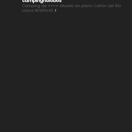
campingriolobos
Camping de ⭐⭐⭐⭐ situado en pleno Cañón del Río
Lobos
RESERVAS ⬇️