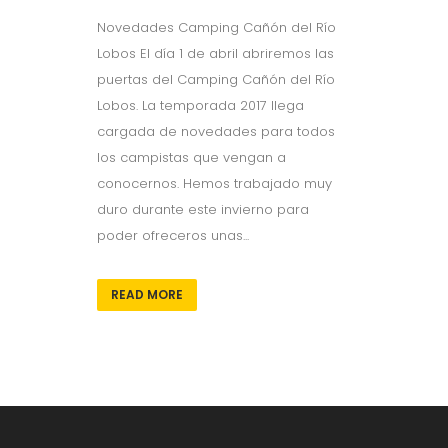
Novedades Camping Cañón del Río
Lobos El día 1 de abril abriremos las
puertas del Camping Cañón del Río
Lobos. La temporada 2017 llega
cargada de novedades para todos
los campistas que vengan a
conocernos. Hemos trabajado muy
duro durante este invierno para
poder ofreceros unas...
READ MORE