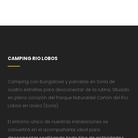
CAMPING RIO LOBOS
Camping con Bungalows y parcelas en Soria de
cuatro estrellas para desconectar de la rutina. Situado
en pleno corazón del Parque Naturaldel Cañón del Río
Lobos en Ucero (Soria)
El entorno único de nuestras instalaciones se
convertirá en el acompañante ideal para
desconectar realizando todo tipo de actividades