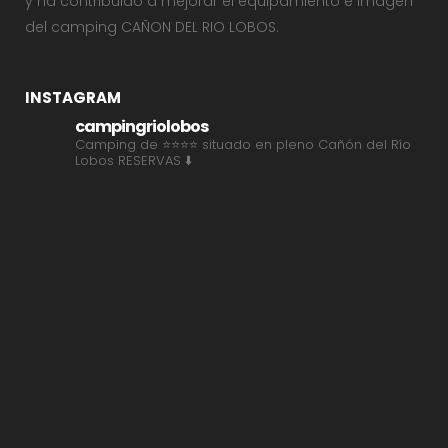
y ha contribuido a mejorar el equipamiento e imagen
del camping CAÑON DEL RIO LOBOS.
INSTAGRAM
campingriolobos
Camping de ⭐⭐⭐⭐ situado en pleno Cañón del Río
Lobos
RESERVAS ⬇️