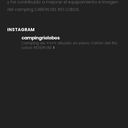
y ha contribuido a mejorar el equipamiento e imagen
del camping CAÑON DEL RIO LOBOS.
INSTAGRAM
campingriolobos
Camping de ⭐⭐⭐⭐ situado en pleno Cañón del Río
Lobos
RESERVAS ⬇️