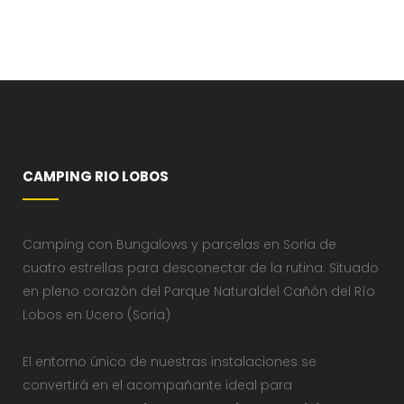
CAMPING RIO LOBOS
Camping con Bungalows y parcelas en Soria de
cuatro estrellas para desconectar de la rutina. Situado
en pleno corazón del Parque Naturaldel Cañón del Río
Lobos en Ucero (Soria)
El entorno único de nuestras instalaciones se
convertirá en el acompañante ideal para