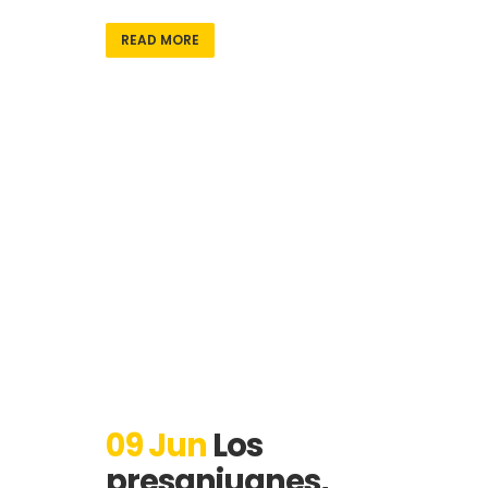
READ MORE
09 Jun
Los
presanjuanes,