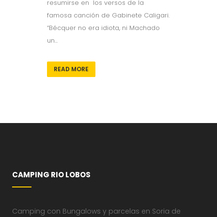
resumirse en los versos de la
famosa canción de Gabinete Caligari.
“Bécquer no era idiota, ni Machado
un...
READ MORE
CAMPING RIO LOBOS
Camping con Bungalows y parcelas en Soria de