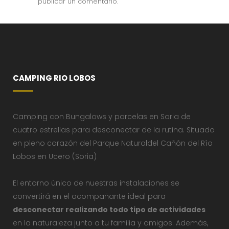
publicar un comentario.
CAMPING RIO LOBOS
Camping con Bungalows y parcelas en Soria de
cuatro estrellas para desconectar de la rutina. Situado
en pleno corazón del Parque Naturaldel Cañón del Río
Lobos en Ucero (Soria)
El entorno único de nuestras instalaciones se
convertirá en el acompañante ideal para
desconectar realizando todo tipo de actividades
en la naturaleza junto a tu familia y amigos. Además,