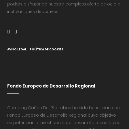
podrás disfrutar de nuestra completa oferta de ocio e
instalaciones deportivas.
|
AVISO LEGAL
POLÍTICA DE COOKIES
Fondo Europeo de Desarrollo Regional
Camping Cañon Del Río Lobos ha sido beneficiaria del
Fondo Europeo de Desarrollo Regional cuyo objetivo
es potenciar la investigación, el desarrollo tecnológico