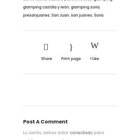
,
,
glamping castilla y león
glamping soria
,
,
,
presanjuanes
San Juan
san juanes
Soria
Share
Print page
1
Like
Post A Comment
Lo siento, debes estar
conectado
para