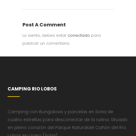
Post A Comment
Lo siento, debes estar
conectado
para
publicar un comentario.
CAMPING RIO LOBOS
Camping con Bungalows y parcelas en Soria de
cuatro estrellas para desconectar de la rutina. Situado
en pleno corazón del Parque Naturaldel Cañón del Río
Lobos en Ucero (Soria)