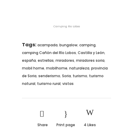
Camping Rio Lobos
Tags:
,
,
,
acampada
bungalow
camping
,
,
camping Cañón del Río Lobos
Castilla y León
,
,
,
,
españa
estrellas
miradores
miradores soria
,
,
,
mobil home
mobilhome
naturaleza
provincia
,
,
,
,
de Soria
senderismo
Soria
turismo
turismo
,
,
natural
turismo rural
vistas
Share
Print page
4
Likes