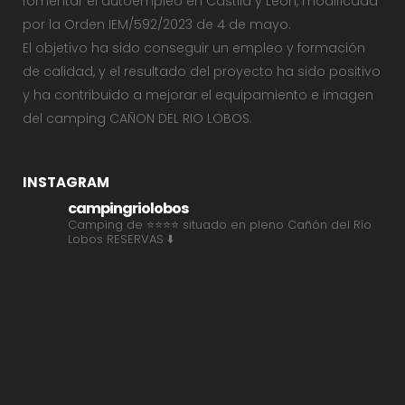
fomentar el autoempleo en Castila y León, modificada
por la Orden IEM/592/2023 de 4 de mayo.
El objetivo ha sido conseguir un empleo y formación
de calidad, y el resultado del proyecto ha sido positivo
y ha contribuido a mejorar el equipamiento e imagen
del camping CAÑON DEL RIO LOBOS.
INSTAGRAM
campingriolobos
Camping de ⭐⭐⭐⭐ situado en pleno Cañón del Río
Lobos
RESERVAS ⬇️