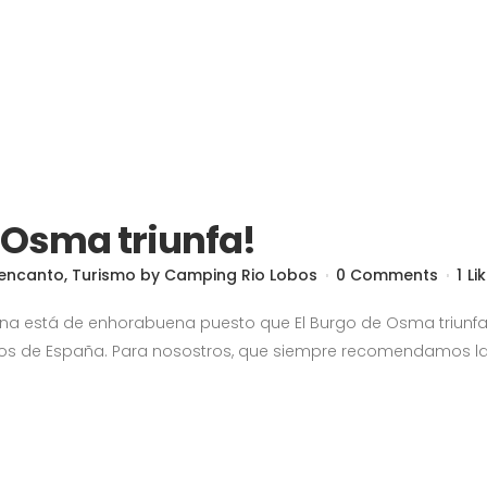
e Osma triunfa!
 encanto
,
Turismo
by
Camping Rio Lobos
0 Comments
1
Li
zona está de enhorabuena puesto que El Burgo de Osma triunf
tos de España. Para nosostros, que siempre recomendamos la vi