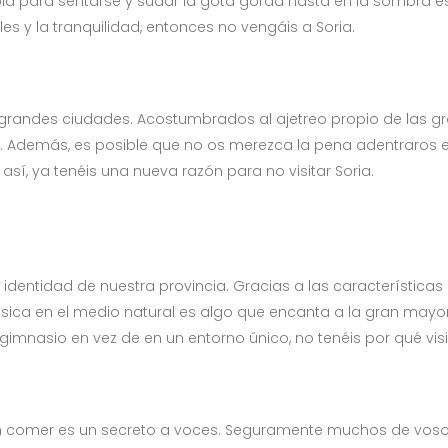
ola para sentarse y sudar la gota gorda hasta en la sombra es
 y la tranquilidad, entonces no vengáis a Soria.
randes ciudades. Acostumbrados al ajetreo propio de las gr
 Además, es posible que no os merezca la pena adentraros en
así, ya tenéis una nueva razón para no visitar Soria.
e identidad de nuestra provincia. Gracias a las características 
 física en el medio natural es algo que encanta a la gran mayor
imnasio en vez de en un entorno único, no tenéis por qué visit
en comer es un secreto a voces. Seguramente muchos de vos