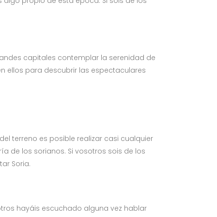
 algo propio de esta época. Si sois de los
andes capitales contemplar la serenidad de
 ellos para descubrir las espectaculares
del terreno es posible realizar casi cualquier
ía de los sorianos. Si vosotros sois de los
ar Soria.
otros hayáis escuchado alguna vez hablar