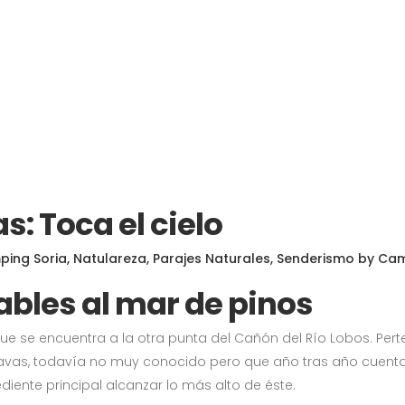
s: Toca el cielo
ing Soria
,
Natulareza
,
Parajes Naturales
,
Senderismo
by
Cam
ables al mar de pinos
 se encuentra a la otra punta del Cañón del Río Lobos. Perte
e Navas, todavía no muy conocido pero que año tras año cuenta
diente principal alcanzar lo más alto de éste.