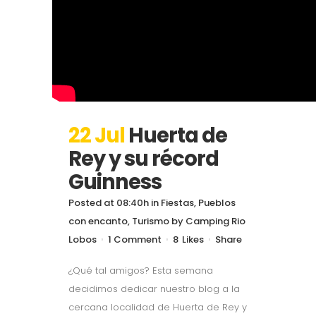
22 Jul
Huerta de
Rey y su récord
Guinness
Posted at 08:40h
in
Fiestas
,
Pueblos
con encanto
,
Turismo
by
Camping Rio
Lobos
1 Comment
8
Likes
Share
¿Qué tal amigos? Esta semana
decidimos dedicar nuestro blog a la
cercana localidad de Huerta de Rey y