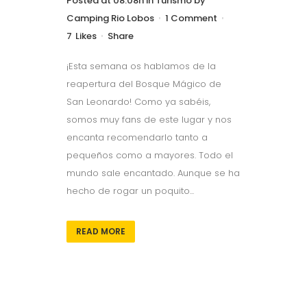
Posted at 08:08h
in
Turismo
by
Camping Rio Lobos
1 Comment
7
Likes
Share
¡Esta semana os hablamos de la
reapertura del Bosque Mágico de
San Leonardo! Como ya sabéis,
somos muy fans de este lugar y nos
encanta recomendarlo tanto a
pequeños como a mayores. Todo el
mundo sale encantado. Aunque se ha
hecho de rogar un poquito...
READ MORE