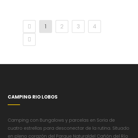
1
2
3
4
CAMPING RIO LOBOS
Camping con Bungalows y parcelas en Soria de
cuatro estrellas para desconectar de la rutina. Situado
en pleno corazón del Parque Naturaldel Cañón del Río